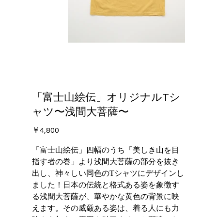
「富士山絵伝」オリジナルTシ
ャツ〜浅間大菩薩〜
価
￥4,800
格
「富士山絵伝」四幅のうち「美しき山を目
指す者の巻」より浅間大菩薩の部分を抜き
出し、神々しい同色のTシャツにデザインし
ました！日本の伝統と格式ある姿を象徴す
る浅間大菩薩が、華やかな黄色の背景に映
えます。その威厳ある姿は、着る人にも力