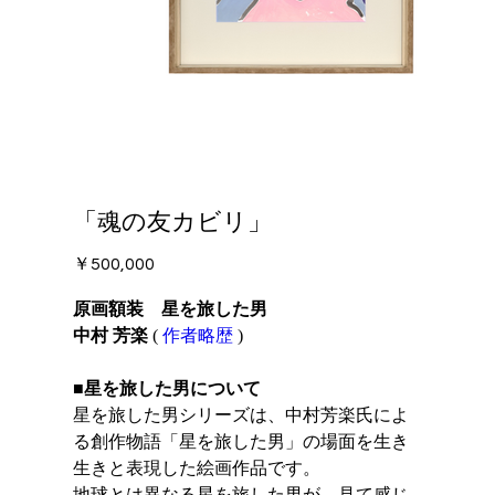
「魂の友カビリ」
価
￥500,000
格
原画額装 星を旅した男
中村 芳楽
(
作者略歴
)
■星を旅した男について
星を旅した男シリーズは、中村芳楽氏によ
る創作物語「星を旅した男」の場面を生き
生きと表現した絵画作品です。
地球とは異なる星を旅した男が、見て感じ