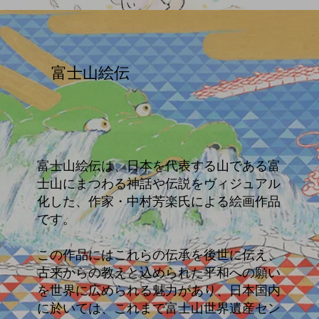
富士山絵伝
富士山絵伝は、日本を代表する山である富
士山にまつわる神話や伝説をヴィジュアル
化した、作家・中村芳楽氏による絵画作品
です。
この作品にはこれらの伝承を後世に伝え、
古来からの教えと込められた平和への願い
を世界に広められる魅力があり、日本国内
に於いては、これまで富士山世界遺産セン