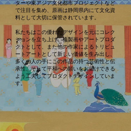
ターや東アジア文化都市プロジェクトなど
で注目を集め、原画は静岡県内にて文化資
料として大切に保管されています。
私たちはこの優れたデザインを元にコレク
ションを立ち上げ、複製画やアートプロダ
クトとして、また他の作家によるトリビュ
ートアートとして新しい価値を生み出し、
多くの人の手にこの作品の持つ芸術性と伝
承性、そして平和への願いをお届けできる
よう工夫してプロダクトデザインしていま
す。